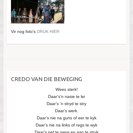
Vir nog foto's
DRUK HIER
CREDO VAN DIE BEWEGING
Wees sterk!
Daar's'n nasie te lei
Daar's 'n stryd te stry
Daar's werk.
Daar's nie na guns of eer te kyk
Daar's nie na links of regs te wyk
Daar's net te swyg en aan te stryk