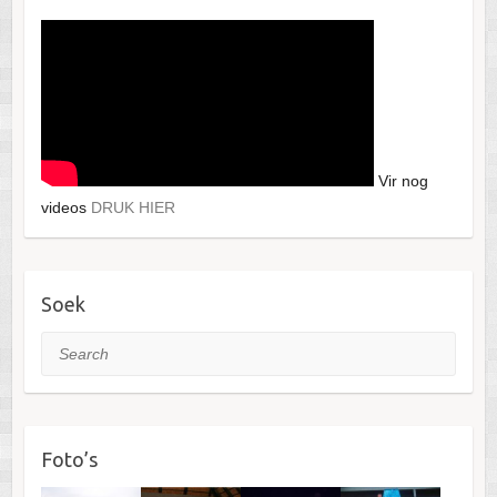
Vir nog
videos
DRUK HIER
Soek
Search
Foto’s