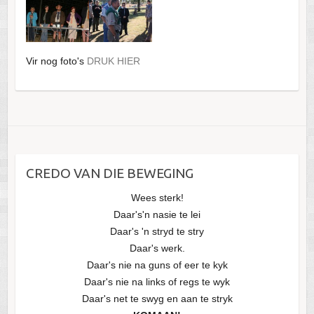
Vir nog foto's
DRUK HIER
CREDO VAN DIE BEWEGING
Wees sterk!
Daar's'n nasie te lei
Daar's 'n stryd te stry
Daar's werk.
Daar's nie na guns of eer te kyk
Daar's nie na links of regs te wyk
Daar's net te swyg en aan te stryk