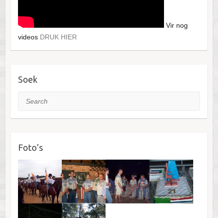
Vir nog
videos
DRUK HIER
Soek
Search
Foto’s