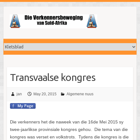
S
k
i
p
t
o
c
o
n
t
Transvaalse kongres
e
n
jan
May 20, 2015
Algemene nuus
t
Die verkenners het die naweek van die 16de Mei 2015 sy
twee-jaarlikse provinsiale kongres gehou. Die tema van die
kongres was verset en volkstrots. Tydens die kongres is die