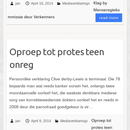
Klag by
jan
April 16, 2014
Mediaverklarings
Menseregteko
mmissie deur Verkenners
read more
Oproep tot protes teen
onreg
Persoonlike verklaring Clive derby-Lewis is terminaal. Die 78
bejaarde man wat reeds kanker oorwin het, onlangs twee
moordaanvalle oorleef het, die swakste denkbare mediese
sorg van korrektiewedienste dokters oorleef het en reeds in
2008 deur die paroolraad goedgekeur is vir…
Oproep tot
jan
April 9, 2014
Mediaverklarings
protes teen