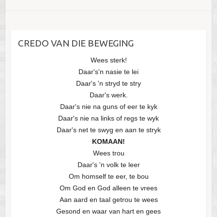
CREDO VAN DIE BEWEGING
Wees sterk!
Daar's'n nasie te lei
Daar's 'n stryd te stry
Daar's werk.
Daar's nie na guns of eer te kyk
Daar's nie na links of regs te wyk
Daar's net te swyg en aan te stryk
KOMAAN!
Wees trou
Daar's 'n volk te leer
Om homself te eer, te bou
Om God en God alleen te vrees
Aan aard en taal getrou te wees
Gesond en waar van hart en gees