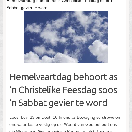
Hemelvaartdag behoort as ‘n Christelike Feesdag soos ‘n
Sabbat gevier te word
Hemelvaartdag behoort as
‘n Christelike Feesdag soos
‘n Sabbat gevier te word
Lees: Lev. 23 en Deut. 16 In ons as Beweging se strewe om
ons waardes te vestig op die Woord van God behoort ons
die Woord van God as enigste Kanon, maatstaf, vir ons