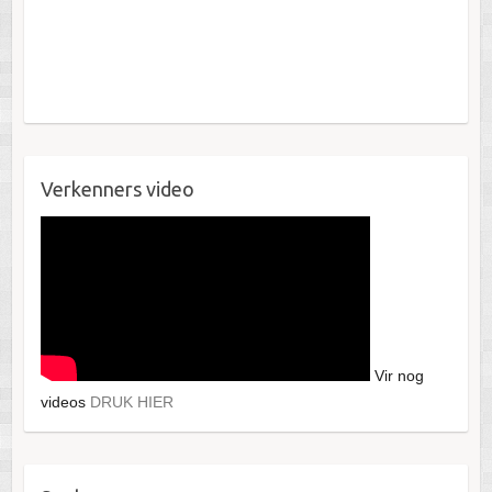
Verkenners video
Vir nog
videos
DRUK HIER