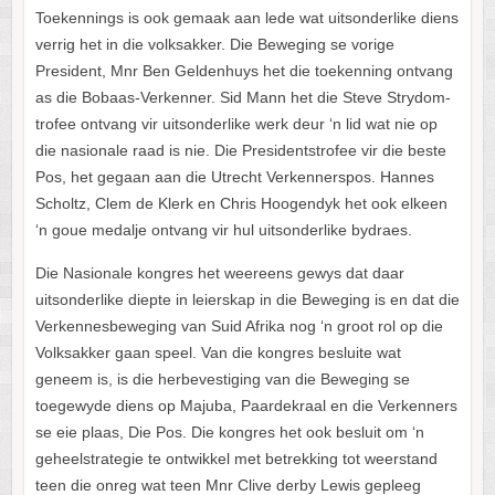
Toekennings is ook gemaak aan lede wat uitsonderlike diens
verrig het in die volksakker. Die Beweging se vorige
President, Mnr Ben Geldenhuys het die toekenning ontvang
as die Bobaas-Verkenner. Sid Mann het die Steve Strydom-
trofee ontvang vir uitsonderlike werk deur ‘n lid wat nie op
die nasionale raad is nie. Die Presidentstrofee vir die beste
Pos, het gegaan aan die Utrecht Verkennerspos. Hannes
Scholtz, Clem de Klerk en Chris Hoogendyk het ook elkeen
‘n goue medalje ontvang vir hul uitsonderlike bydraes.
Die Nasionale kongres het weereens gewys dat daar
uitsonderlike diepte in leierskap in die Beweging is en dat die
Verkennesbeweging van Suid Afrika nog ‘n groot rol op die
Volksakker gaan speel. Van die kongres besluite wat
geneem is, is die herbevestiging van die Beweging se
toegewyde diens op Majuba, Paardekraal en die Verkenners
se eie plaas, Die Pos. Die kongres het ook besluit om ‘n
geheelstrategie te ontwikkel met betrekking tot weerstand
teen die onreg wat teen Mnr Clive derby Lewis gepleeg