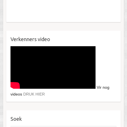
Verkenners video
Vir nog
videos
DRUK HIER
Soek